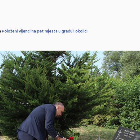
n
Položeni vijenci na pet mjesta u gradu i okolici
.