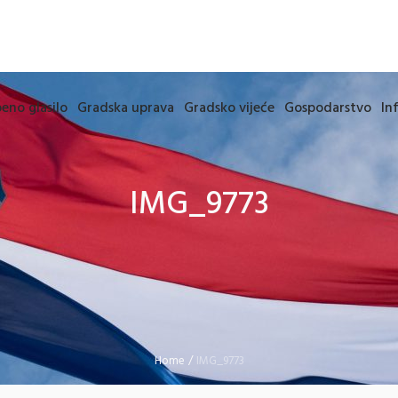
eno glasilo
Gradska uprava
Gradsko vijeće
Gospodarstvo
In
IMG_9773
Home
/
IMG_9773