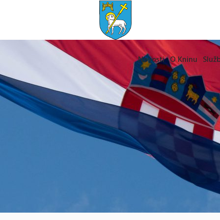
Novosti
O Kninu
Služb