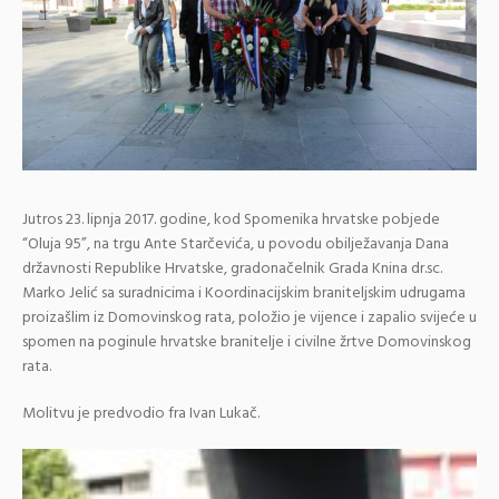
Jutros 23. lipnja 2017. godine, kod Spomenika hrvatske pobjede
“Oluja 95”, na trgu Ante Starčevića, u povodu obilježavanja Dana
državnosti Republike Hrvatske, gradonačelnik Grada Knina dr.sc.
Marko Jelić sa suradnicima i Koordinacijskim braniteljskim udrugama
proizašlim iz Domovinskog rata, položio je vijence i zapalio svijeće u
spomen na poginule hrvatske branitelje i civilne žrtve Domovinskog
rata.
Molitvu je predvodio fra Ivan Lukač.