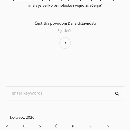
imala je veliko psihološko i vojno značenje’
Čestitka povodom Dana državnosti
Sljedeće
kolovoz 2026
P
U
S
Č
P
S
N