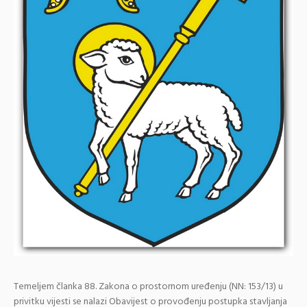
Temeljem članka 88. Zakona o prostornom uređenju (NN: 153/13) u
privitku vijesti se nalazi Obavijest o provođenju postupka stavljanja