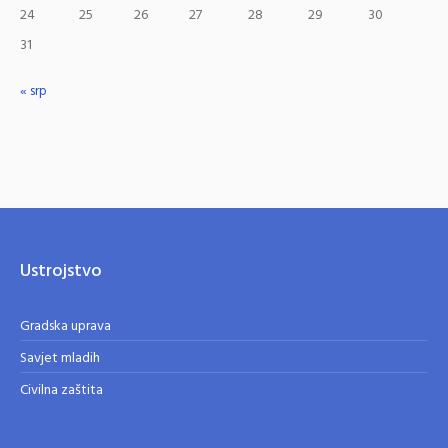
24
25
26
27
28
29
30
31
« srp
Ustrojstvo
Gradska uprava
Savjet mladih
Civilna zaštita