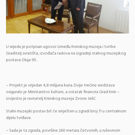
U srijedu je potpisan ugovor između Kninskog muzeja i tvrtke
Graditelj svratišta, izvođača radova na izgradnji stalnog muzejskog
postava Oluja 95.
– Projekt je vrijedan 4,8 milijuna kuna. Dvije trećine sredstava
osiguralo je Ministarstvo kulture, a ostatak financira Grad Knin –
izvijestio je ravnatelj Kninskog muzeja Zvone Jelić.
Stalni muzejski postav bit će smješten u zgradi broj 11 u centralnom
dijelu tvrđave.
– Sada je ta zgrada, površine 260 metara četvornih, u ruševnom