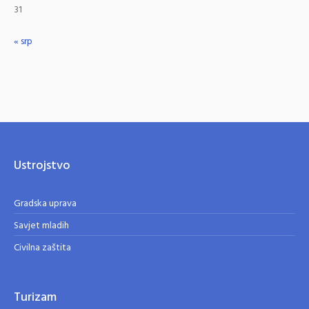
31
« srp
Ustrojstvo
Gradska uprava
Savjet mladih
Civilna zaštita
Turizam