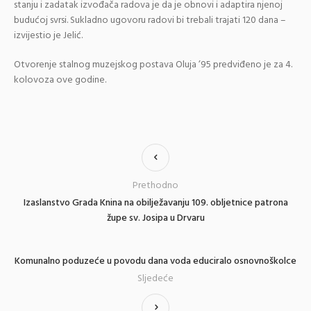
stanju i zadatak izvođača radova je da je obnovi i adaptira njenoj
budućoj svrsi. Sukladno ugovoru radovi bi trebali trajati 120 dana –
izvijestio je Jelić.
Otvorenje stalnog muzejskog postava Oluja ’95 predviđeno je za 4.
kolovoza ove godine.
Prethodno
Izaslanstvo Grada Knina na obilježavanju 109. obljetnice patrona
župe sv. Josipa u Drvaru
Komunalno poduzeće u povodu dana voda educiralo osnovnoškolce
Sljedeće