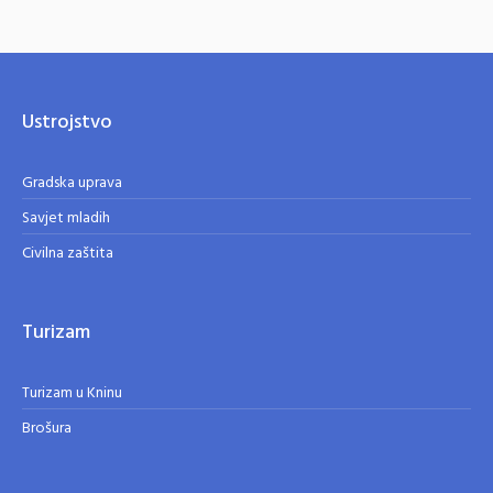
Ustrojstvo
Gradska uprava
Savjet mladih
Civilna zaštita
Turizam
Turizam u Kninu
Brošura