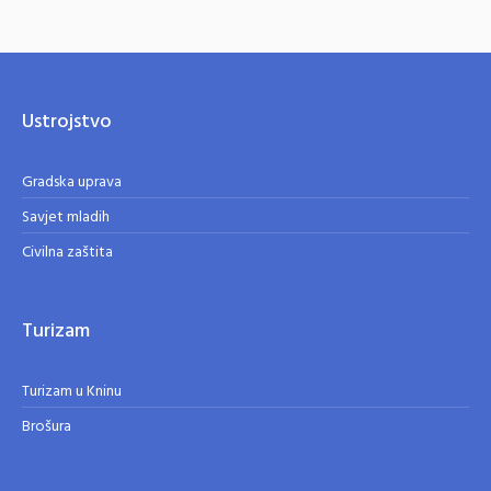
Ustrojstvo
Gradska uprava
Savjet mladih
Civilna zaštita
Turizam
Turizam u Kninu
Brošura