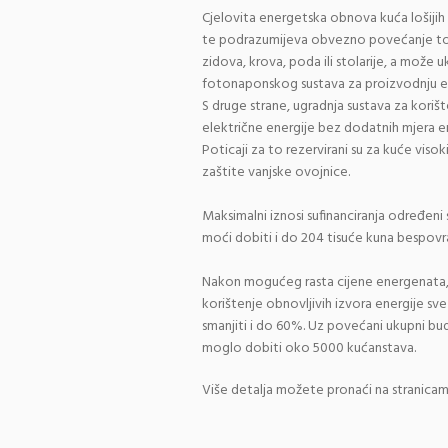
Cjelovita energetska obnova kuća lošijih
te podrazumijeva obvezno povećanje top
zidova, krova, poda ili stolarije, a može uk
fotonaponskog sustava za proizvodnju el
S druge strane, ugradnja sustava za korišt
električne energije bez dodatnih mjera en
Poticaji za to rezervirani su za kuće vis
zaštite vanjske ovojnice.
Maksimalni iznosi sufinanciranja određeni
moći dobiti i do 204 tisuće kuna bespovr
Nakon mogućeg rasta cijene energenata, 
korištenje obnovljivih izvora energije sve
smanjiti i do 60%. Uz povećani ukupni bud
moglo dobiti oko 5000 kućanstava.
Više detalja možete pronaći na stranica