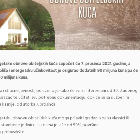
rgetske obnove obiteljskih kuća započet će 7. prosinca 2021. godine, a
liša i energetsku učinkovitost je osigurao dodatnih 90 milijuna kuna pa će
 milijuna kuna.
 i stručne javnosti, odlučeno je kako će svi zainteresirani od 30. studenog
i obrazac te učitati svu potrebnu dokumentaciju, dok će se sa službenim
kasnije, od utorka 7. prosinca.
sku obnovu obiteljskih kuća mogu prijaviti građani koji su vlasnici ili
 3 stambene jedinice, u kojima je više od 50% površine
u prebivalište.