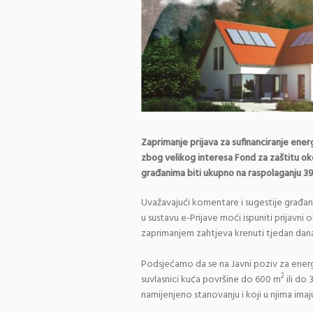
Zaprimanje prijava za sufinanciranje ene
zbog velikog interesa Fond za zaštitu oko
građanima biti ukupno na raspolaganju 390
Uvažavajući komentare i sugestije građana
u sustavu e-Prijave moći ispuniti prijavn
zaprimanjem zahtjeva krenuti tjedan dana 
Podsjećamo da se na Javni poziv za energet
2
suvlasnici kuća površine do 600 m
ili do
namijenjeno stanovanju i koji u njima imaj