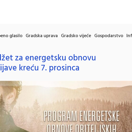
eno glasilo
Gradska uprava
Gradsko vijeće
Gospodarstvo
In
žet za energetsku obnovu
rijave kreću 7. prosinca