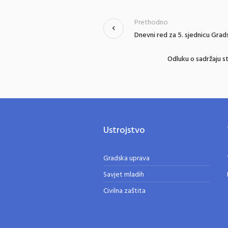
Prethodno
Dnevni red za 5. sjednicu Grad
Odluku o sadržaju st
Ustrojstvo
Gradska uprava
Savjet mladih
Civilna zaštita