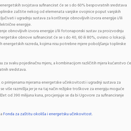
 energetskih svojstava sufinancirat će se s do 60% bespovratnih sredstava
linske zaštite nekog od elemenata vanjske ovojnice poput vanjskih
ljučivati i ugradnju sustava za korištenje obnovljivih izvora energije i/ili
ektrične energije.
enje obnovljivih izvora energije i/ili fotonaponski sustav za proizvodnju
ergetske obnove sufinancirat će se s do 40, 60 ili 80%, ovisno o lokaciji.
okih energetskih razreda, kojima nisu potrebne mjere poboljšanja toplinske
 su za svaku pojedinačnu mjeru, a kombinacijom različitih mjera kućanstvo ć
atnih sredstava.
o primjenama mjerama energetske učinkovitosti i ugradnji sustava za
 se više razmišlja jer je na taj način režijske troškove za energiju moguće
žet od 390 milijuna kuna, procjenjuje se da bi Ugovore za sufinanciranje
ma
Fonda za zaštitu okoliša i energetsku učinkovitost
.