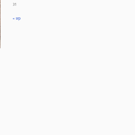
31
« srp