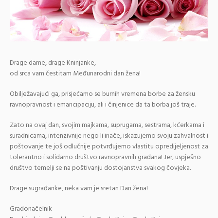
Drage dame, drage Kninjanke,
od srca vam čestitam Međunarodni dan žena!
Obilježavajući ga, prisjećamo se burnih vremena borbe za žensku
ravnopravnost i emancipaciju, ali i činjenice da ta borba još traje.
Zato na ovaj dan, svojim majkama, suprugama, sestrama, kćerkama i
suradnicama, intenzivnije nego li inače, iskazujemo svoju zahvalnost i
poštovanje te još odlučnije potvrđujemo vlastitu opredijeljenost za
tolerantno i solidarno društvo ravnopravnih građana! Jer, uspješno
društvo temelji se na poštivanju dostojanstva svakog čovjeka.
Drage sugrađanke, neka vam je sretan Dan žena!
Gradonačelni