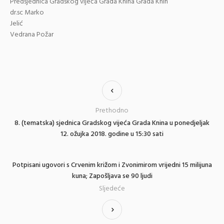
Predsjednica Gradskog vijeća Grada Knina Grada Knin
dr.sc Marko
Jeli
Vedrana Požar
Prethodno
8. (tematska) sjednica Gradskog vijeća Grada Knina u ponedjeljak
12. ožujka 2018. godine u 15:30 sati
Potpisani ugovori s Crvenim križom i Zvonimirom vrijedni 15 milijuna
kuna; Zapošljava se 90 ljudi
Sljedeće