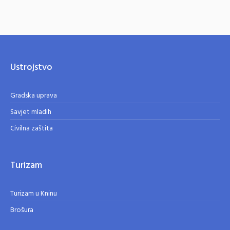
Ustrojstvo
Gradska uprava
Savjet mladih
Civilna zaštita
Turizam
Turizam u Kninu
Brošura