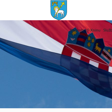
Novosti
O Kninu
Služb