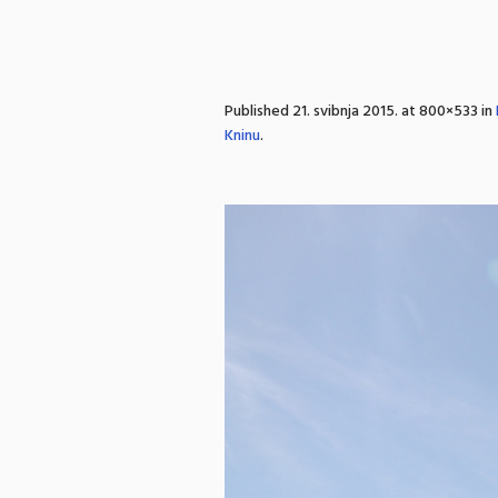
Published
21. svibnja 2015.
at 800×533 in
Kninu
.