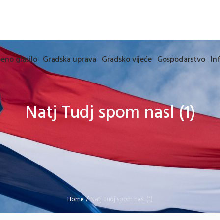
eno glasilo
Gradska uprava
Gradsko vijeće
Gospodarstvo
In
Natj Tudj spom nasl (1)
Home
/
Natj Tudj spom nasl (1)