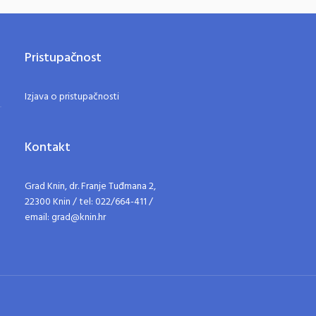
Pristupačnost
Izjava o pristupačnosti
Kontakt
Grad Knin, dr. Franje Tuđmana 2,
22300 Knin / tel: 022/664-411 /
email: grad@knin.hr