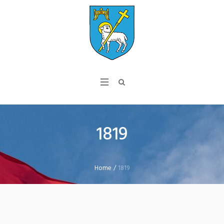
1819
Home
/
1819