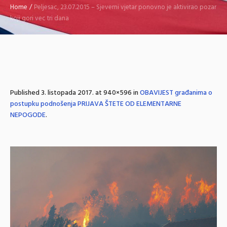
Home
/
Peljesac, 23.07.2015 – Sjeverni vjetar ponovno je aktivirao pozar
koji gori vec tri dana
Published
3. listopada 2017.
at 940×596 in
OBAVIJEST građanima o
postupku podnošenja PRIJAVA ŠTETE OD ELEMENTARNE
NEPOGODE
.