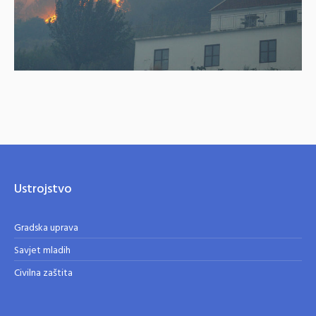
Ustrojstvo
Gradska uprava
Savjet mladih
Civilna zaštita