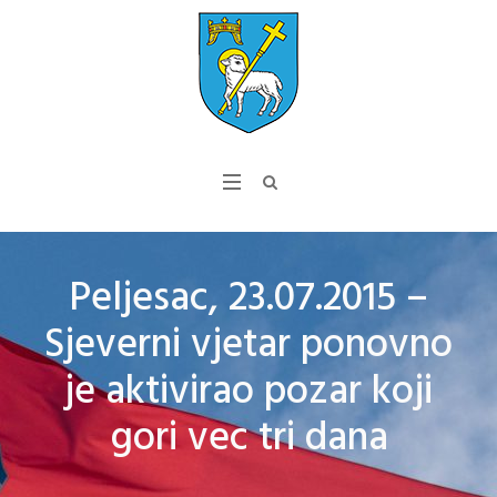
Peljesac, 23.07.2015 –
Sjeverni vjetar ponovno
je aktivirao pozar koji
gori vec tri dana