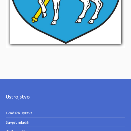
Ustrojstvo
Gradska uprava
Savjet mladih