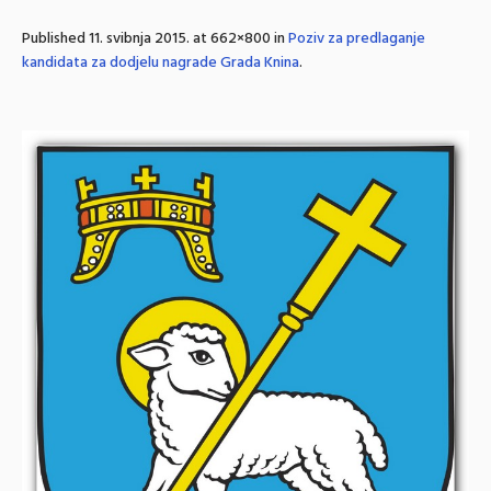
Published
11. svibnja 2015.
at 662×800 in
Poziv za predlaganje
kandidata za dodjelu nagrade Grada Knina
.