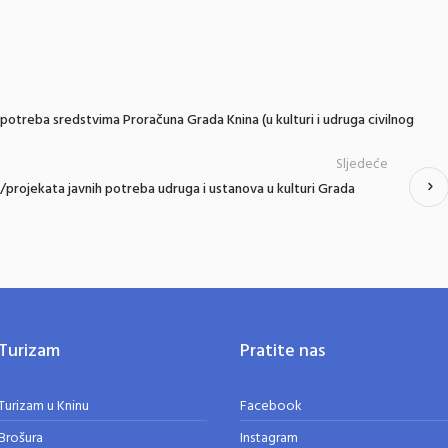
 potreba sredstvima Proračuna Grada Knina (u kulturi i udruga civilnog
Sljedeće
/projekata javnih potreba udruga i ustanova u kulturi Grada
Turizam
Pratite nas
Turizam u Kninu
Facebook
Brošura
Instagram