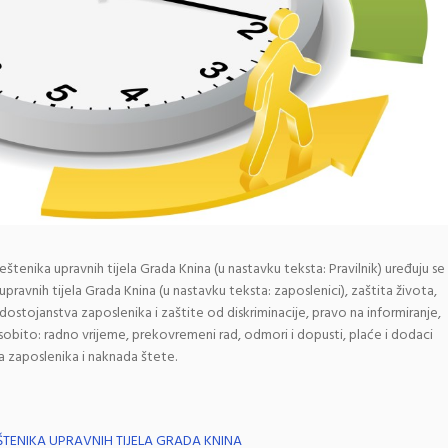
štenika upravnih tijela Grada Knina (u nastavku teksta: Pravilnik) uređuju se
pravnih tijela Grada Knina (u nastavku teksta: zaposlenici), zaštita života,
a dostojanstva zaposlenika i zaštite od diskriminacije, pravo na informiranje,
osobito: radno vrijeme, prekovremeni rad, odmori i dopusti, plaće i dodaci
va zaposlenika i naknada štete.
ŠTENIKA UPRAVNIH TIJELA GRADA KNINA