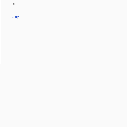
31
« srp