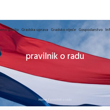
eno glasilo
Gradska uprava
Gradsko vijeće
Gospodarstvo
In
pravilnik o radu
Home
/
pravilnik o radu