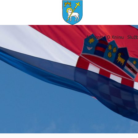
Novosti
O Kninu
Služb