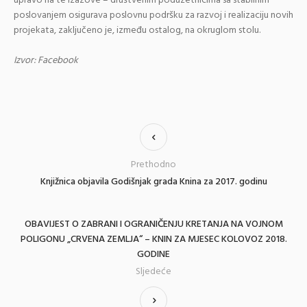
upravo na te izazove –
društvenim poduzetnicima sa stabilnim
poslovanjem osigurava poslovnu podršku za razvoj i realizaciju novih
projekata
, zaključeno je, između ostalog, na okruglom stolu.
Izvor: Facebook
Prethodno
Knjižnica objavila Godišnjak grada Knina za 2017. godinu
OBAVIJEST O ZABRANI I OGRANIČENJU KRETANJA NA VOJNOM
POLIGONU „CRVENA ZEMLJA“ – KNIN ZA MJESEC KOLOVOZ 2018.
GODINE
Sljedeće