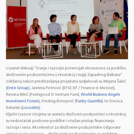
U panel diskusiji “
Stanje i razvojni potencijali ekosustava za podršku
društvenim poduzetnicima u Hrvatskoj i regiji Zapadnog Balkana
”
održanoj nakon predstavljanja projekata sudjelovali su
Mirjana Šakić
(
Erste Group
)
,
Jasmina Petrović
(EFSE DF / Finance in Motion)
,
Renata Brkić
(Feelsgood SI Venture Fund,
World Business Angels
Investment Forum
)
,
Predrag Borojević
(
Funky Guerrilla
)
te
Stevica
Kuharski
(
Locodels
)
.
Ključni izazovi s kojima se susreću društveni poduzetnici u Hrvatskoj
su nedostatak poslovne podrške i otežan pristup financiranju
razvoja i rasta.
Akcelerator za društvene poduzetnike
odgovara