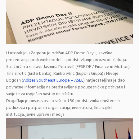
U utorak je u Zagrebu je održan
ADP Demo Day II
, završna
prezentacija poslovnih modela i predstavljanje proizvoda/usluga.
Stručni žiri u sastavu
Jasmina Petrović
(EFSE DF / Finance in Motion)
,
Tina Sirotić
(Erste banka)
,
Ranko Milić
(Eupolis Grupa)
i
Hrvoje
Bogdan
(
Adizes Southeast Europe – ASEE
)
natjecateljima je dao
povratne informacije na predstavljene poduzetničke pothvate i
savjete za uspješan nastup na tržištu.
Događaju je prisustvovalo više od 50 predstavnika društvenih
poduzeća i potpornih organizacija, investitora, financijskih
institucija, javne uprave i medija.