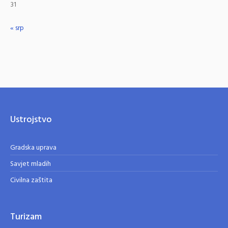
31
« srp
Ustrojstvo
Gradska uprava
Savjet mladih
Civilna zaštita
Turizam