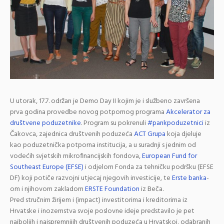
U utorak, 17.7. održan je Demo Day II kojim je i službeno završena
prva godina provedbe novog potpornog programa
Akcelerator za
društvene poduzetnike
. Program su pokrenuli
#pankpoduzetnici
iz
Čakovca, zajednica društvenih poduzeća
ACT Grupa
koja djeluje
kao poduzetnička potporna institucija, a u suradnji s jednim od
vodećih svjetskih mikrofinancijskih fondova,
European Fund for
Southeast Europe (EFSE)
i odjelom Fonda za tehničku podršku (EFSE
DF) koji potiče razvojni utjecaj njegovih investicije, te
Erste banka
-
om i njihovom zakladom
ERSTE Foundation
iz Beča.
Pred stručnim žirijem i (impact) investitorima i kreditorima iz
Hrvatske i inozemstva svoje poslovne ideje predstavilo je pet
najboljih i najspremnijih društvenih poduzeća u Hrvatskoj,
odabranih