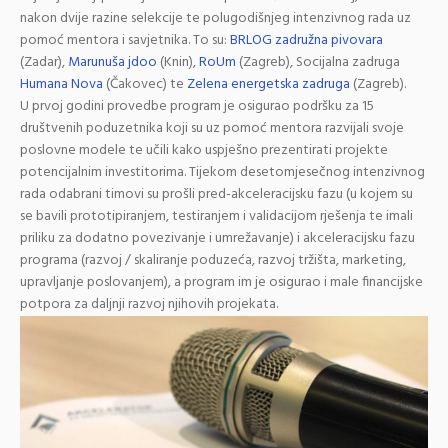
nakon dvije razine selekcije te polugodišnjeg intenzivnog rada uz
pomoć mentora i savjetnika. To su:
BRLOG zadružna pivovara
(Zadar),
Marunuša jdoo
(Knin),
RoUm
(Zagreb),
Socijalna zadruga
Humana Nova
(Čakovec) te
Zelena energetska zadruga
(Zagreb).
U prvoj godini provedbe program je osigurao
podršku za
15
društvenih poduzetnika
koji su uz pomoć mentora razvijali svoje
poslovne modele te učili kako uspješno prezentirati projekte
potencijalnim investitorima. Tijekom
desetomjesečnog intenzivnog
rada
odabrani timovi su prošli
pred-akceleracijsku fazu
(u kojem su
se bavili prototipiranjem, testiranjem i validacijom rješenja te imali
priliku za dodatno povezivanje i umrežavanje) i
akceleracijsku fazu
programa (razvoj / skaliranje poduzeća, razvoj tržišta, marketing,
upravljanje poslovanjem), a program im je osigurao i
male financijske
potpora za daljnji razvoj njihovih projekata
.