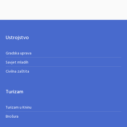
Ustrojstvo
Gradska uprava
Savjet mladih
Civilna zaštita
Turizam
Turizam u Kninu
Brošura