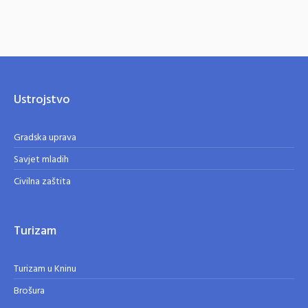
Ustrojstvo
Gradska uprava
Savjet mladih
Civilna zaštita
Turizam
Turizam u Kninu
Brošura