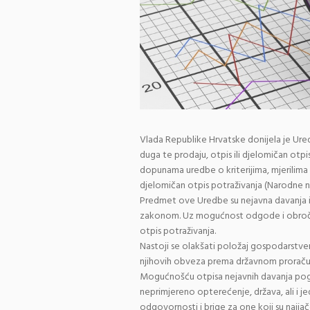
Vlada Republike Hrvatske donijela je Ure
duga te prodaju, otpis ili djelomičan otpi
dopunama uredbe o kriterijima, mjerilima 
djelomičan otpis potraživanja (Narodne no
Predmet ove Uredbe su nejavna davanja i
zakonom. Uz mogućnost odgode i obročn
otpis potraživanja.
Nastoji se olakšati položaj gospodarstven
njihovih obveza prema državnom proračun
Mogućnošću otpisa nejavnih davanja pog
neprimjereno opterećenje, država, ali i j
odgovornosti i brige za one koji su naj