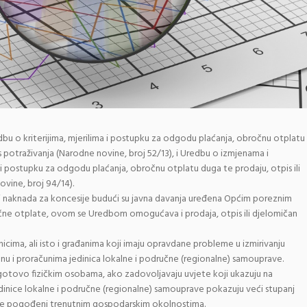
dbu o kriterijima, mjerilima i postupku za odgodu plaćanja, obročnu otplatu
s potraživanja (Narodne novine, broj 52/13), i Uredbu o izmjenama i
i postupku za odgodu plaćanja, obročnu otplatu duga te prodaju, otpis ili
vine, broj 94/14).
 naknada za koncesije budući su javna davanja uređena Općim poreznim
e otplate, ovom se Uredbom omogućava i prodaja, otpis ili djelomičan
icima, ali isto i građanima koji imaju opravdane probleme u izmirivanju
u i proračunima jedinica lokalne i područne (regionalne) samouprave.
otovo fizičkim osobama, ako zadovoljavaju uvjete koji ukazuju na
edinice lokalne i područne (regionalne) samouprave pokazuju veći stupanj
jače pogođeni trenutnim gospodarskim okolnostima.