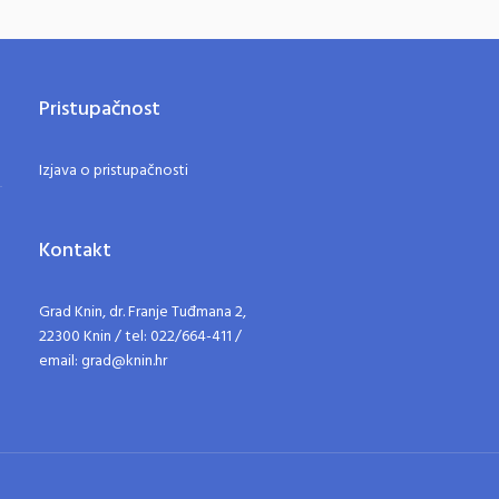
Pristupačnost
Izjava o pristupačnosti
Kontakt
Grad Knin, dr. Franje Tuđmana 2,
22300 Knin / tel: 022/664-411 /
email: grad@knin.hr