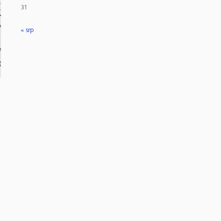
31
« srp