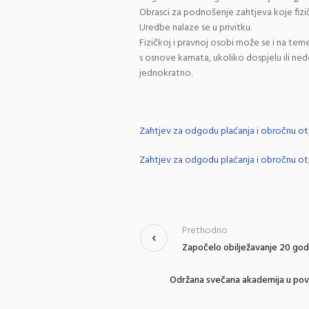
Obrasci za podnošenje zahtjeva koje fizič
Uredbe nalaze se u privitku.
Fizičkoj i pravnoj osobi može se i na te
s osnove kamata, ukoliko dospjelu ili nedo
jednokratno.
Zahtjev za odgodu plaćanja i obročnu o
Zahtjev za odgodu plaćanja i obročnu otpl
Prethodno
Započelo obilježavanje 20 godi
Održana svečana akademija u povod