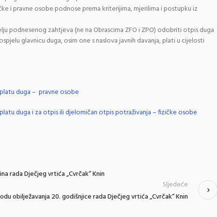
ke i pravne osobe podnose prema kriterijima, mjerilima i postupku iz
melju podnesenog zahtjeva (ne na Obrascima ZFO i ZPO) odobriti otpis duga
spjelu glavnicu duga, osim one s naslova javnih davanja, plati u cijelosti
tplatu duga – pravne osobe
atu duga i za otpis ili djelomičan otpis potraživanja – fizičke osobe
na rada Dječjeg vrtića „Cvrčak“ Knin
Sljedeće
u obilježavanja 20. godišnjice rada Dječjeg vrtića „Cvrčak“ Knin