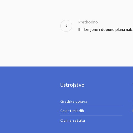
Prethodno
II – Izmjene i dopune plana na
Ustrojstvo
Gradska uprava
Savjet mladih
Civilna zaštita