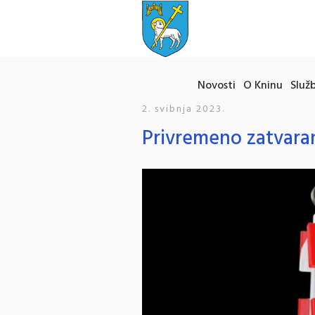
Novosti
O Kninu
Služb
2. svibnja 2023.
Privremeno zatvaran