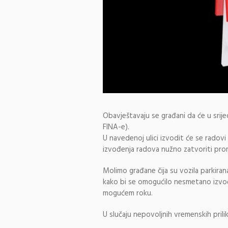
Obavještavaju se građani da će u srije
FINA-e).
U navedenoj ulici izvodit će se radovi 
izvođenja radova nužno zatvoriti prom
Molimo građane čija su vozila parkiran
kako bi se omogućilo nesmetano izvođe
mogućem roku.
U slučaju nepovoljnih vremenskih prili