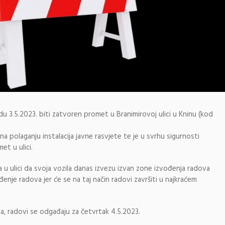
du 3.5.2023. biti zatvoren promet u Branimirovoj ulici u Kninu (kod
na polaganju instalacija javne rasvjete te je u svrhu sigurnosti
et u ulici.
a u ulici da svoja vozila danas izvezu izvan zone izvođenja radova
nje radova jer će se na taj način radovi završiti u najkraćem
ka, radovi se odgađaju za četvrtak 4.5.2023.