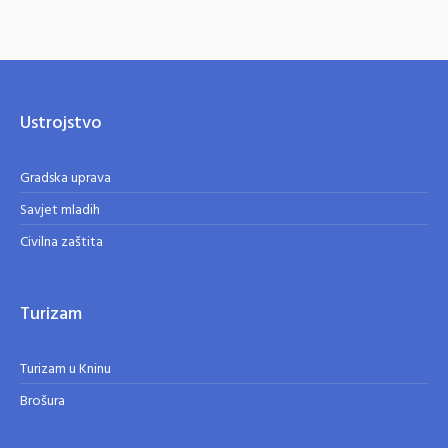
Ustrojstvo
Gradska uprava
Savjet mladih
Civilna zaštita
Turizam
Turizam u Kninu
Brošura