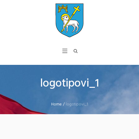
logotipovi_1
Home
/
logotipovi_1