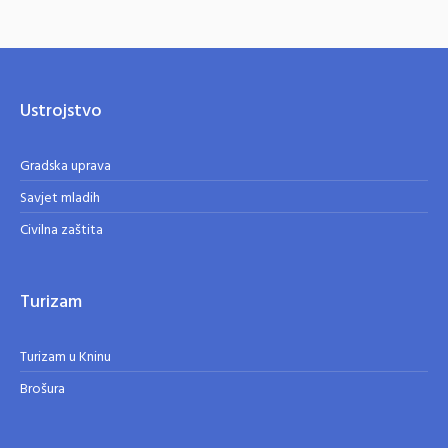
Ustrojstvo
Gradska uprava
Savjet mladih
Civilna zaštita
Turizam
Turizam u Kninu
Brošura