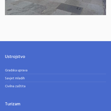
Ustrojstvo
Gradska uprava
Savjet mladih
Civilna zaštita
Turizam