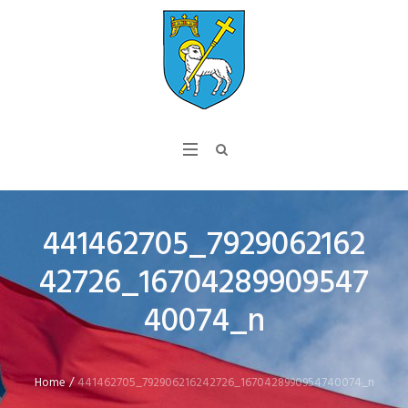
441462705_7929062162
42726_16704289909547
40074_n
Home
/
441462705_792906216242726_1670428990954740074_n