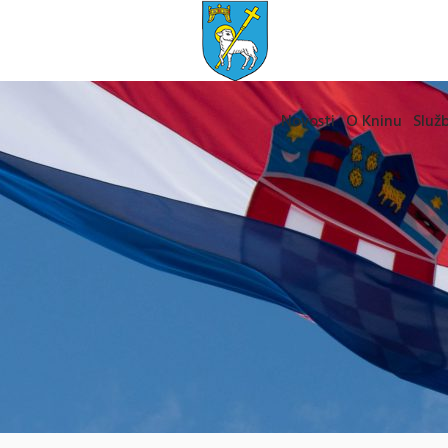
Novosti
O Kninu
Služb