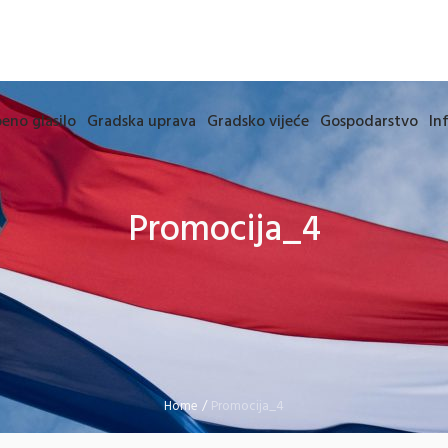
eno glasilo
Gradska uprava
Gradsko vijeće
Gospodarstvo
In
Promocija_4
Home
/
Promocija_4