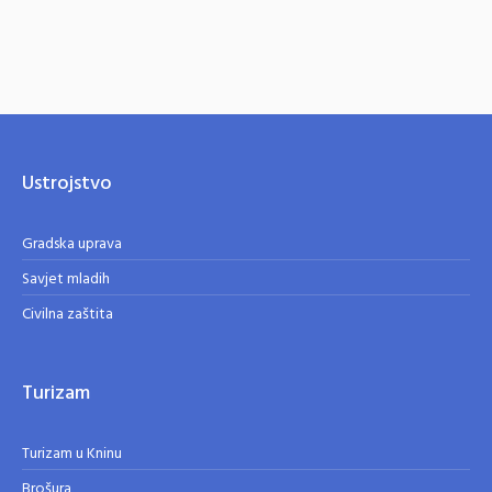
Ustrojstvo
Gradska uprava
Savjet mladih
Civilna zaštita
Turizam
Turizam u Kninu
Brošura