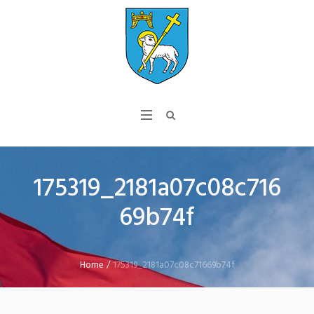
175319_2181a07c08c716
69b74f
Home
/
175319_2181a07c08c71669b74f