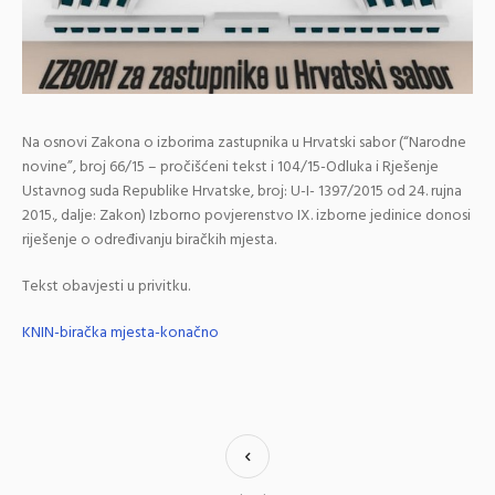
Na osnovi Zakona o izborima zastupnika u Hrvatski sabor (“Narodne
novine”, broj 66/15 – pročišćeni tekst i 104/15-Odluka i Rješenje
Ustavnog suda Republike Hrvatske, broj: U-I- 1397/2015 od 24. rujna
2015., dalje: Zakon) Izborno povjerenstvo IX. izborne jedinice donosi
riješenje o određivanju biračkih mjesta.
Tekst obavjesti u privitku.
KNIN-biračka mjesta-konačno