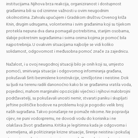
institucijama. Njihova brza reakcija, organiziranost i dostupnost
građanima bili su od iznimne važnosti u ovim neugodnim
okolnostima. Zahvalu upućujem i Gradskom društvu Crvenog križa
Knin, drugim udrugama, volonterima i svim građanima koji su tijekom
protekla nepuna dva dana pomagali potrebitima, starijim osobama,
slabije pokretnim sugrađanima i svima onima kojima je pomoć bila
najpotrebnija. U ovakvim situacijama najbolje se vidi koliko
solidarnost, odgovornost i međusobna pomoć znače za zajednicu.
Nažalost, i u ovoj neugodnoj situaciji bilo je onih koji su, umjesto
pomoći, smirivanja situacije i odgovornog informiranja građana,
pokušavali širiti besmislene konstrukcije, izmišljotine i neistine. Dok
su ljudi na terenu radili danonoćno kako bi se građanima vratila voda,
pojedinci, mahom marginalni opozicijski vijećnici i njihovi malobrojni
podržavatelji, su pokušavali unositi nemir, stvarati paniku i skupljati
jeftine političke bodove na problemu koji je pogodio velik broj
naših sugrađana. Takvo ponašanje ne pomaže nikome. Ne popravlja
cijev, ne puni vodospremu, ne dovodi vodu do korisnika i ne
olakšava život građanima. Kritika je legitimna kada je odgovorna i
utemeljena, ali politiziranje krizne situacije, širenje neistina i pokušaj