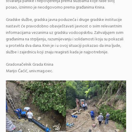
stvaranja panike i nepovjerenja prema službama koje rade svoj
posao, iznimno je neodgovorno prema građanima Knina.
Gradske službe, gradska javna poduzeća i druge gradske institucije
nastavit će pravodobno obavještavati javnost o svim relevantnim
informacijama vezanima uz gradsku vodoopskrbu. Zahvaljujem svim
građanima na strpljenju, razumijevanju i solidarnosti koju su pokazali
u protekla dva dana. Knin je i u ovoj situaciji pokazao da ima ljude,
službe i zajednicu koji znaju reagirati kada je najpotrebnije.
Gradonačelnik Grada Knina
Marijo Ćaćić, univ.mag.oec.