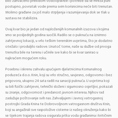
bilo zahvaćeno prekidom vodoopskrbe i potrebe da se mreža puni
postupno, povratak vode prema svim korisnicima neće biti trenutan.
Molimo građane za još malo strpljenja i razumijevanja dok se tlak u
sustavu ne stabilizira.
Ovaj kvar bio je jedan od najsloženijih komunalnih izazova s kojima
smo se posljednjih godina suočili. Radilo se o puknuću na iznimno
zahtjevnoj lokaciji, u vrlo teškim terenskim uvjetima, što je dodatno
otežalo i produljilo radove. Unatoč tome, naše su službe od prvoga
trenutka bile na terenu i učinile sve kako bi se kvar sanirao u
najkraćem mogućem roku.
Posebnu i iskrenu zahvalu upućujem djelatnicima Komunalnog
poduzeća d.o.o. Knin, koji su vrlo stručno, savjesno, odgovorno i bez
prigovora, ukupno 24 sata radili na sanaciji puknuća. U uvjetima koji
su bili fizički zahtjevni, tehnički složeni i sigurnosno osjetljivi, pokazali
su znanje, odgovornost i predanost javnom interesu. Njihov rad
zaslužuje poštovanje svih nas. Zahvaljujem i Javnoj vatrogasnoj
postrojbi Grada Knina te Dobrovoljnom vatrogasnom društvu Knin,
koji su angažirali sve raspoložive cisterne iz našeg okruženja kako bi
se tijekom trajanja radova osigurala pitka voda građanima i kritičnim