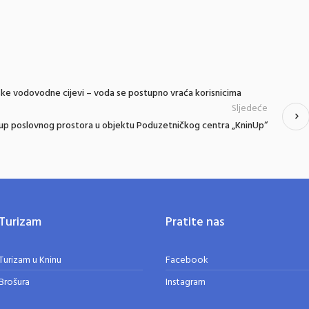
ke vodovodne cijevi – voda se postupno vraća korisnicima
Sljedeće
akup poslovnog prostora u objektu Poduzetničkog centra „KninUp“
Turizam
Pratite nas
Turizam u Kninu
Facebook
Brošura
Instagram