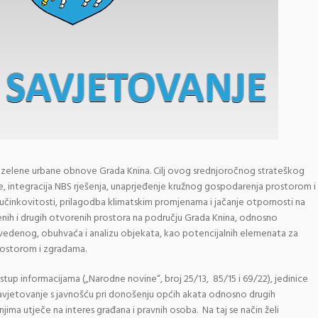
e zelene urbane obnove Grada Knina. Cilj ovog srednjoročnog strateškog
e, integracija NBS rješenja, unaprjeđenje kružnog gospodarenja prostorom i
učinkovitosti, prilagodba klimatskim promjenama i jačanje otpornosti na
enih i drugih otvorenih prostora na području Grada Knina, odnosno
avedenog, obuhvaća i analizu objekata, kao potencijalnih elemenata za
rostorom i zgradama.
stup informacijama („Narodne novine“, broj 25/13, 85/15 i 69/22), jedinice
avjetovanje s javnošću pri donošenju općih akata odnosno drugih
njima utječe na interes građana i pravnih osoba. Na taj se način želi