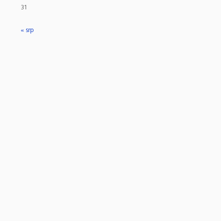
31
« srp