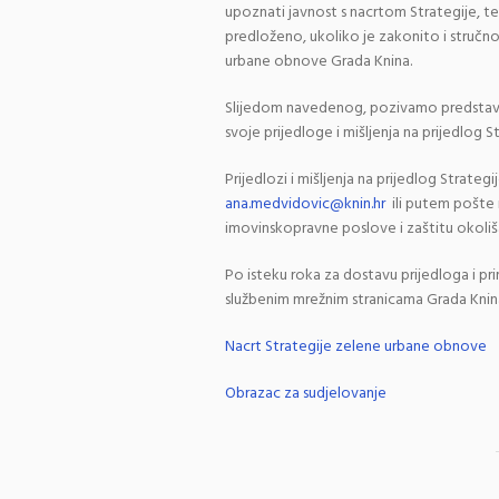
upoznati javnost s nacrtom Strategije, te 
predloženo, ukoliko je zakonito i stručn
urbane obnove Grada Knina.
Slijedom navedenog, pozivamo predstavnik
svoje prijedloge i mišljenja na prijedlog
Prijedlozi i mišljenja na prijedlog Strat
ana.medvidovic@knin.hr
ili putem pošte 
imovinskopravne poslove i zaštitu okoliša
Po isteku roka za dostavu prijedloga i pri
službenim mrežnim stranicama Grada Knin
Nacrt Strategije zelene urbane obnove
Obrazac za sudjelovanje