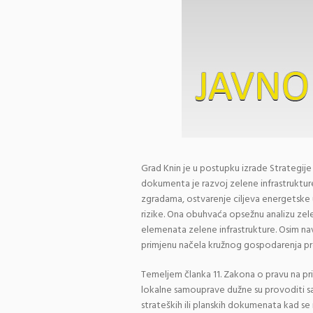
Grad Knin je u postupku izrade Strategij
dokumenta je razvoj zelene infrastruktur
zgradama, ostvarenje ciljeva energetske 
rizike. Ona obuhvaća opsežnu analizu zel
elemenata zelene infrastrukture. Osim n
primjenu načela kružnog gospodarenja p
Temeljem članka 11. Zakona o pravu na pri
lokalne samouprave dužne su provoditi s
strateških ili planskih dokumenata kad se 