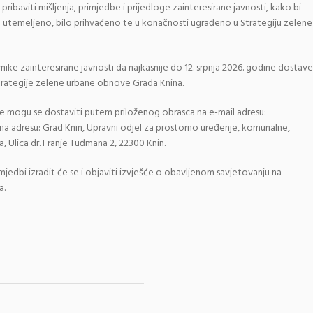
pribaviti mišljenja, primjedbe i prijedloge zainteresirane javnosti, kako bi
o utemeljeno, bilo prihvaćeno te u konačnosti ugrađeno u Strategiju zelene
e zainteresirane javnosti da najkasnije do 12. srpnja 2026. godine dostave
 Strategije zelene urbane obnove Grada Knina.
egije mogu se dostaviti putem priloženog obrasca na e-mail adresu:
na adresu: Grad Knin, Upravni odjel za prostorno uređenje, komunalne,
, Ulica dr. Franje Tuđmana 2, 22300 Knin.
mjedbi izradit će se i objaviti izvješće o obavljenom savjetovanju na
a.