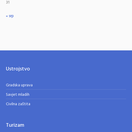
31
« srp
Ustrojstvo
Gradska uprava
Savjet mladih
Civilna zaštita
Turizam