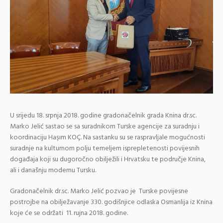
U srijedu 18. srpnja 2018. godine gradonačelnik grada Knina dr.sc.
Marko Jelić sastao se sa suradnikom Turske agencije za suradnju i
koordinaciju Haşım KOÇ. Na sastanku su se raspravljale mogućnosti
suradnje na kulturnom polju temeljem isprepletenosti povijesnih
događaja koji su dugoročno obilježili i Hrvatsku te područje Knina,
ali i današnju modernu Tursku.
Gradonačelnik dr.sc. Marko Jelić pozvao je Turske povijesne
postrojbe na obilježavanje 330. godišnjice odlaska Osmanlija iz Knina
koje će se održati 11. rujna 2018. godine.