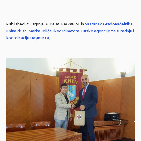
Published
25. srpnja 2018.
at 1097×824 in
Sastanak Gradonačelnika
Knina dr.sc. Marka Jelića i koordinatora Turske agencije za suradnju i
koordinaciju Haşım KOÇ
.