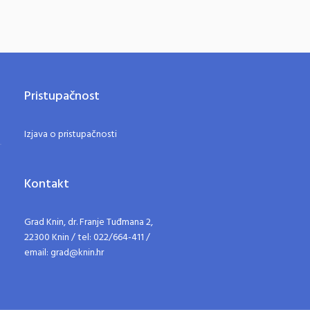
Pristupačnost
Izjava o pristupačnosti
Kontakt
Grad Knin, dr. Franje Tuđmana 2,
22300 Knin / tel: 022/664-411 /
email: grad@knin.hr