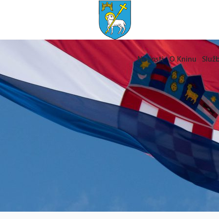
Novosti
O Kninu
Služb