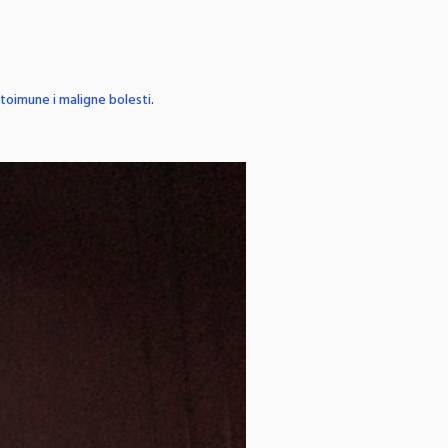
utoimune i maligne bolesti
.