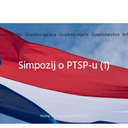
eno glasilo
Gradska uprava
Gradsko vijeće
Gospodarstvo
In
Simpozij o PTSP-u (1)
Home
/
Simpozij o PTSP-u (1)