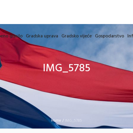
eno glasilo
Gradska uprava
Gradsko vijeće
Gospodarstvo
In
IMG_5785
Home
/
IMG_5785