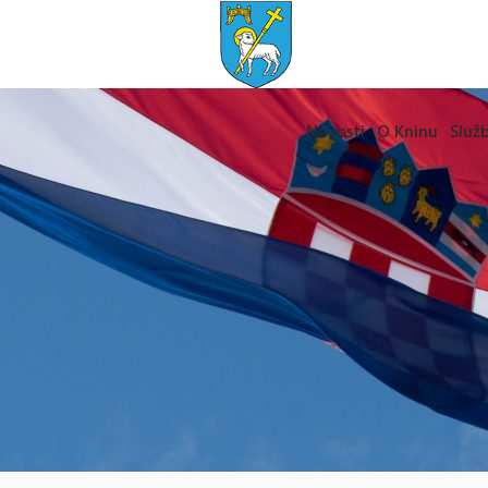
Novosti
O Kninu
Služb