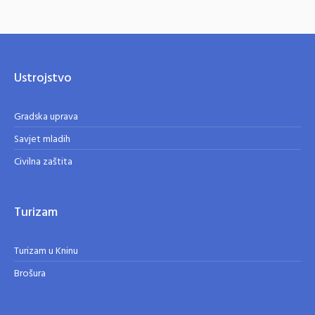
Ustrojstvo
Gradska uprava
Savjet mladih
Civilna zaštita
Turizam
Turizam u Kninu
Brošura