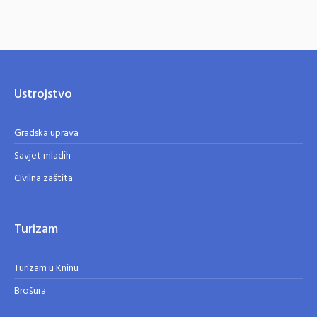
Ustrojstvo
Gradska uprava
Savjet mladih
Civilna zaštita
Turizam
Turizam u Kninu
Brošura