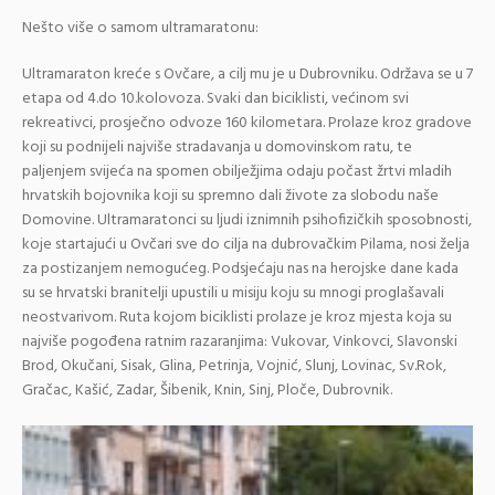
Nešto više o samom ultramaratonu:
Ultramaraton kreće s Ovčare, a cilj mu je u Dubrovniku. Održava se u 7
etapa od 4.do 10.kolovoza. Svaki dan biciklisti, većinom svi
rekreativci, prosječno odvoze 160 kilometara. Prolaze kroz gradove
koji su podnijeli najviše stradavanja u domovinskom ratu, te
paljenjem svijeća na spomen obilježjima odaju počast žrtvi mladih
hrvatskih bojovnika koji su spremno dali živote za slobodu naše
Domovine. Ultramaratonci su ljudi iznimnih psihofizičkih sposobnosti,
koje startajući u Ovčari sve do cilja na dubrovačkim Pilama, nosi želja
za postizanjem nemogućeg. Podsjećaju nas na herojske dane kada
su se hrvatski branitelji upustili u misiju koju su mnogi proglašavali
neostvarivom. Ruta kojom biciklisti prolaze je kroz mjesta koja su
najviše pogođena ratnim razaranjima: Vukovar, Vinkovci, Slavonski
Brod, Okučani, Sisak, Glina, Petrinja, Vojnić, Slunj, Lovinac, Sv.Rok,
Gračac, Kašić, Zadar, Šibenik, Knin, Sinj, Ploče, Dubrovnik.