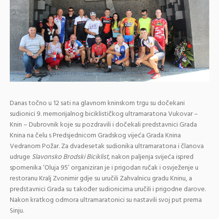
Danas točno u 12 sati na glavnom kninskom trgu su dočekani
sudionici 9. memorijalnog biciklističkog ultramaratona Vukovar –
Knin – Dubrovnik koje su pozdravili i dočekali predstavnici Grada
Knina na čelu s Predsjednicom Gradskog vijeća Grada Knina
Vedranom Požar. Za dvadesetak sudionika ultramaratona i članova
udruge
Slavonsko Brodski Biciklist,
nakon paljenja svijeća ispred
spomenika ‘Oluja 95’ organiziran je i prigodan ručak i osvježenje u
restoranu Kralj Zvonimir gdje su uručili Zahvalnicu gradu Kninu, a
predstavnici Grada su također sudionicima uručili i prigodne darove.
Nakon kratkog odmora ultramaratonici su nastavili svoj put prema
Sinju.