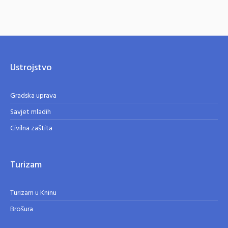
Ustrojstvo
Gradska uprava
Savjet mladih
Civilna zaštita
Turizam
Turizam u Kninu
Brošura