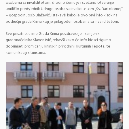
osobama sa invaliditetom, shodno čemu je i svečano otvaranje
upriličio predsjednik Udruge osoba sa invaliditetom „Sv. Bartolomej“
– gospodin Josip Blažević, istakavši kako je ovo prvi info kisok na
području grada Knina koji je prilagođen osobama sa invaliditetom.
Sve prisutne, u ime Grada Knina pozdravio je i zamjenik
gradonačelnika Slaven Ivić, rekavši kako će info kiosci sigurno
doprinijeti promicanju kninskih prirodnih i kulturnih ljepota, te
komunikaciji s turistima.