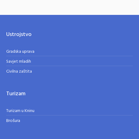
Ustrojstvo
Gradska uprava
Savjet mladih
Civilna zaštita
Turizam
Turizam u Kninu
Brošura