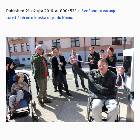
Published
21. ožujka 2016.
at 800×533 in
Svečano otvaranje
turističkih info kioska u gradu Kninu
.