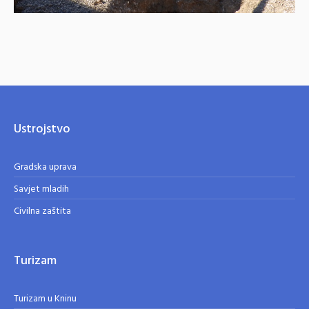
Ustrojstvo
Gradska uprava
Savjet mladih
Civilna zaštita
Turizam
Turizam u Kninu