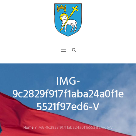
IMG-
9c2829f917f1aba24a0f1e
5521f97ed6-V
Home
/
IMG-9c2829f917f1aba24a0f1e5521f97ed6-V