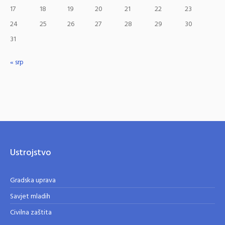
17
18
19
20
21
22
23
24
25
26
27
28
29
30
31
« srp
Ustrojstvo
Gradska uprava
Savjet mladih
Civilna zaštita