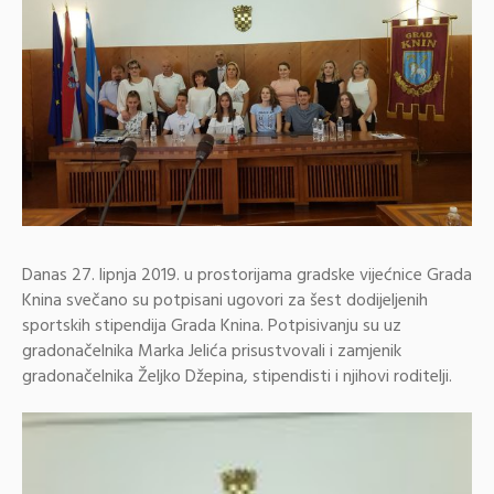
Danas 27. lipnja 2019. u prostorijama gradske vijećnice Grada
Knina svečano su potpisani ugovori za šest dodijeljenih
sportskih stipendija Grada Knina. Potpisivanju su uz
gradonačelnika Marka Jelića prisustvovali i zamjenik
gradonačelnika Željko Džepina, stipendisti i njihovi roditelji.