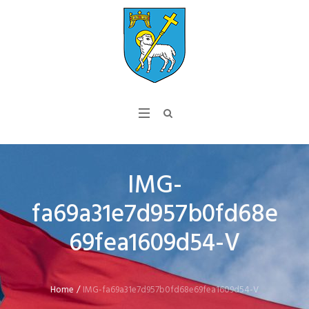
IMG-
fa69a31e7d957b0fd68e
69fea1609d54-V
Home
/
IMG-fa69a31e7d957b0fd68e69fea1609d54-V