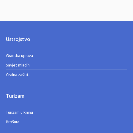
Ustrojstvo
Gradska uprava
Savjet mladih
Civilna zaštita
Turizam
Turizam u Kninu
Brošura