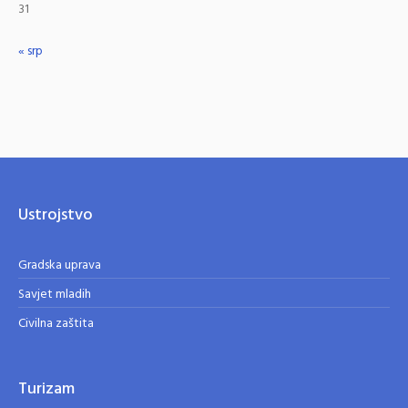
31
« srp
Ustrojstvo
Gradska uprava
Savjet mladih
Civilna zaštita
Turizam