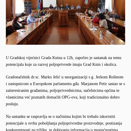
U Gradskoj vijećnici Grada Knina u 12h, započeo je sastanak na temu
potencijala koje za razvoj poljoprivrede imaju Grad Knin i okolica.
Gradonačelnik dr.sc. Marko Jelić u suorganizaciji s g. Jerkom Rošinom
i zastupnicom u Europskom parlamentu gđa. Marjanom Petir sastao se s
zaiteresiranim građanima, poljoprivrednicima, načelnicima općina te
vlasnicima već poznatih domaćih OPG-ova, koji tradicionalno dobro
posluju.
Na sastanku se raspravlja se o načinima kojim bi trebalo iskoristiti
potencijale u svrhu poboljšanja poljoprivredne proizvodnje, postizanja
konkurentnosti na tržištu, te dobivanja informacija o mogućnostima