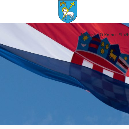
Novosti
O Kninu
Služb