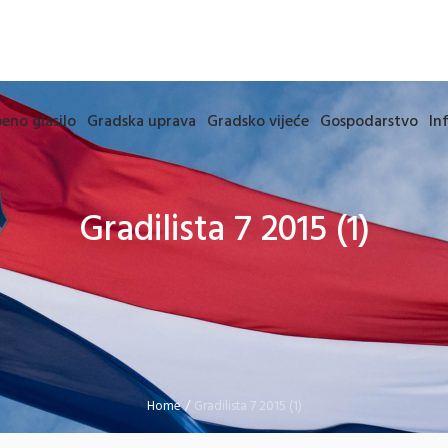
eno glasilo
Gradska uprava
Gradsko vijeće
Gospodarstvo
In
Gradilista 7 2015 (1)
Home
/
Gradilista 7 2015 (1)