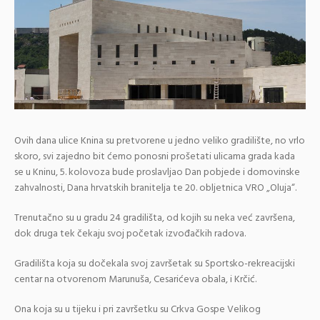
Ovih dana ulice Knina su pretvorene u jedno veliko gradilište, no vrlo
skoro, svi zajedno bit ćemo ponosni prošetati ulicama grada kada
se u Kninu, 5. kolovoza bude proslavljao Dan pobjede i domovinske
zahvalnosti, Dana hrvatskih branitelja te 20. obljetnica VRO „Oluja“.
Trenutačno su u gradu 24 gradilišta, od kojih su neka već završena,
dok druga tek čekaju svoj početak izvođačkih radova.
Gradilišta koja su dočekala svoj završetak su Sportsko-rekreacijski
centar na otvorenom Marunuša, Cesarićeva obala, i Krčić.
Ona koja su u tijeku i pri završetku su Crkva Gospe Velikog