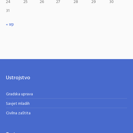
24
25
26
27
28
29
30
31
« srp
Ustrojstvo
Gradska uprava
Savjet mladih
Civilna zaštita