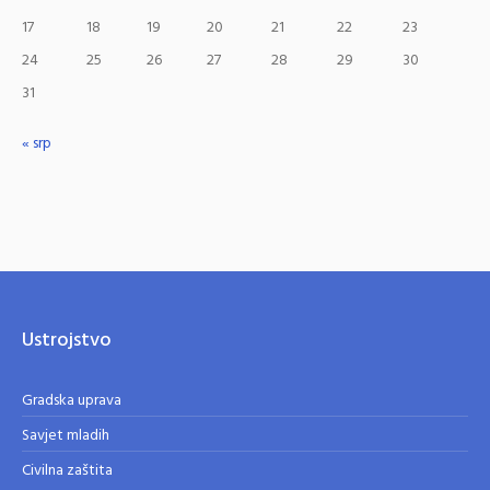
17
18
19
20
21
22
23
24
25
26
27
28
29
30
31
« srp
Ustrojstvo
Gradska uprava
Savjet mladih
Civilna zaštita