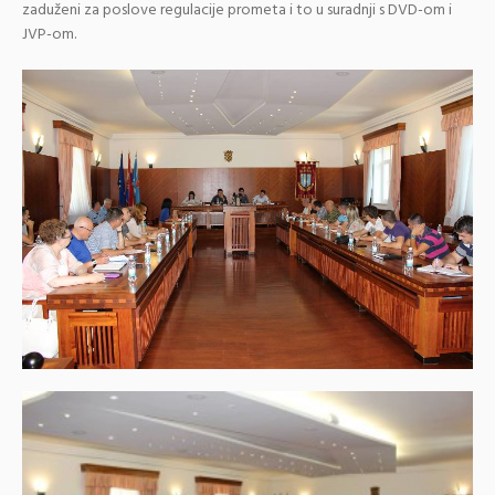
zaduženi za poslove regulacije prometa i to u suradnji s DVD-om i
JVP-om.