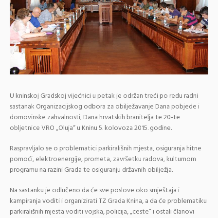
U kninskoj Gradskoj vijećnici u petak je održan treći po redu radni
sastanak Organizacijskog odbora za obilježavanje Dana pobjede i
domovinske zahvalnosti, Dana hrvatskih branitelja te 20-te
obljetnice VRO „Oluja“ u Kninu 5. kolovoza 2015. godine.
Raspravljalo se o problematici parkirališnih mjesta, osiguranja hitne
pomoći, elektroenergije, prometa, završetku radova, kulturnom
programu na razini Grada te osiguranju državnih obilježja.
Na sastanku je odlučeno da će sve poslove oko smještaja i
kampiranja voditi i organizirati TZ Grada Knina, a da će problematiku
parkirališnih mjesta voditi vojska, policija, „ceste“ i ostali članovi