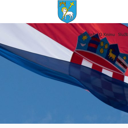
Novosti
O Kninu
Služb