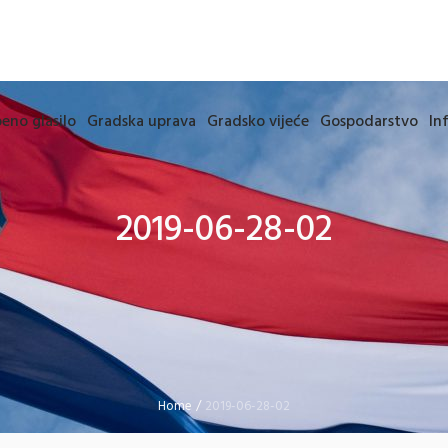
eno glasilo
Gradska uprava
Gradsko vijeće
Gospodarstvo
In
2019-06-28-02
Home
/
2019-06-28-02