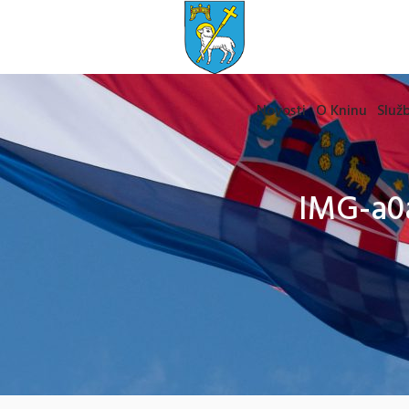
Novosti
O Kninu
Služb
IMG-a0