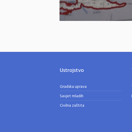
Ustrojstvo
Gradska uprava
Savjet mladih
Civilna zaštita