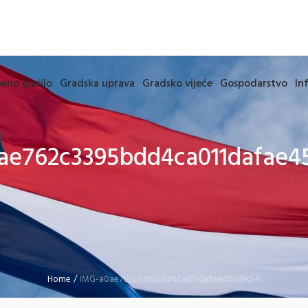
eno glasilo
Gradska uprava
Gradsko vijeće
Gospodarstvo
In
ae762c3395bdd4ca011dafae4
Home
/
IMG-a0ae762c3395bdd4ca011dafae456d9d-V